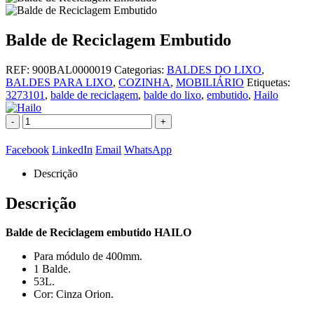
Balde de Reciclagem Embutido
REF:
900BAL0000019
Categorias:
BALDES DO LIXO
,
BALDES PARA LIXO
,
COZINHA
,
MOBILIÁRIO
Etiquetas:
3273101
,
balde de reciclagem
,
balde do lixo
,
embutido
,
Hailo
-
+
Facebook
LinkedIn
Email
WhatsApp
Descrição
Descrição
Balde de Reciclagem embutido HAILO
Para módulo de 400mm.
1 Balde.
53L.
Cor: Cinza Orion.