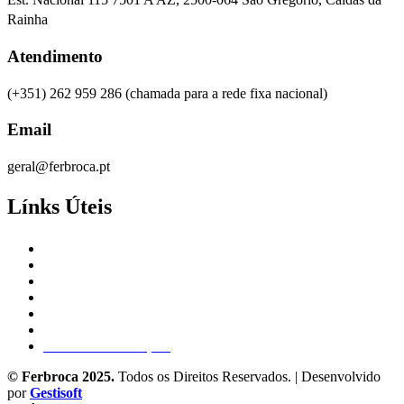
Rainha
Atendimento
(+351) 262 959 286
(chamada para a rede fixa nacional)
Email
geral@ferbroca.pt
Línks Úteis
Empresa
Produtos
Catálogos
Blog
Contactos
Política de Privacidade e Cookies
Livro de Reclamações
© Ferbroca 2025.
Todos os Direitos Reservados. | Desenvolvido
por
Gestisoft