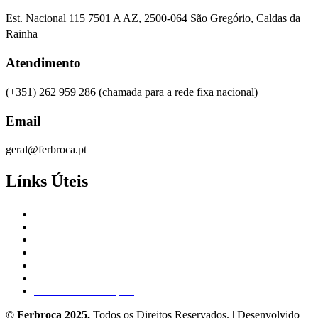
Est. Nacional 115 7501 A AZ, 2500-064 São Gregório, Caldas da
Rainha
Atendimento
(+351) 262 959 286
(chamada para a rede fixa nacional)
Email
geral@ferbroca.pt
Línks Úteis
Empresa
Produtos
Catálogos
Blog
Contactos
Política de Privacidade e Cookies
Livro de Reclamações
© Ferbroca 2025.
Todos os Direitos Reservados. | Desenvolvido