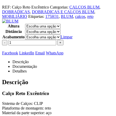
REF:
Calço Reto Excêntrico
Categorias:
CALÇOS BLUM
,
DOBRADIÇAS
,
DOBRADIÇAS E CALÇOS BLUM
,
MOBILIÁRIO
Etiquetas:
175H31
,
BLUM
,
calços
,
reto
Altura
Distância
Acabamento
Limpar
-
+
Facebook
LinkedIn
Email
WhatsApp
Descrição
Documentação
Detalhes
Descrição
Calço Reto Excêntrico
Sistema de Calços: CLIP
Plataforma de montagem: reto
Material da parte superior: aço