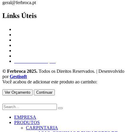
geral@ferbroca.pt
Línks Úteis
Empresa
Produtos
Catálogos
Blog
Contactos
Política de Privacidade e Cookies
Livro de Reclamações
© Ferbroca 2025.
Todos os Direitos Reservados. | Desenvolvido
por
Gestisoft
Você acabou de adicionar este produto ao carrinho:
Ver Orçamento
Continuar
EMPRESA
PRODUTOS
CARPINTARIA