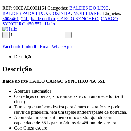
REF:
900BAL0001164
Categorias:
BALDES DO LIXO
,
BALDES PARA LIXO
,
COZINHA
,
MOBILIÁRIO
Etiquetas:
3608461
,
55L
,
balde do lixo
,
CARGO SYNCHRO
,
CARGO
SYNCHRO 450 55L
,
Hailo
-
+
Facebook
LinkedIn
Email
WhatsApp
Descrição
Descrição
Balde do lixo HAILO CARGO SYNCHRO 450 55L
Abertura automática.
Corrediças cobertas, sincronizadas e com amortecedor (soft-
close).
Tampa que também desliza para dentro e para fora e pode
servir de prateleira, tem um tapete antiderrapante de borracha.
Acomoda um compartimento único extra grande com
capacidade de 55 L para módulos de 450mm de largura.
Cor: Cinza escuro.