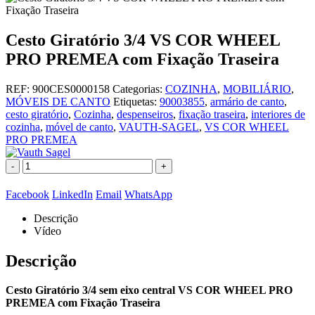
Cesto Giratório 3/4 VS COR WHEEL
PRO PREMEA com Fixação Traseira
REF:
900CES0000158
Categorias:
COZINHA
,
MOBILIÁRIO
,
MÓVEIS DE CANTO
Etiquetas:
90003855
,
armário de canto
,
cesto giratório
,
Cozinha
,
despenseiros
,
fixação traseira
,
interiores de
cozinha
,
móvel de canto
,
VAUTH-SAGEL
,
VS COR WHEEL
PRO PREMEA
-
+
Facebook
LinkedIn
Email
WhatsApp
Descrição
Vídeo
Descrição
Cesto Giratório 3/4 sem eixo central VS COR WHEEL PRO
PREMEA com Fixação Traseira