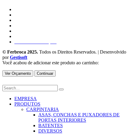
Empresa
Produtos
Catálogos
Blog
Contactos
Política de Privacidade e Cookies
Livro de Reclamações
© Ferbroca 2025.
Todos os Direitos Reservados. | Desenvolvido
por
Gestisoft
Você acabou de adicionar este produto ao carrinho:
Ver Orçamento
Continuar
EMPRESA
PRODUTOS
CARPINTARIA
ASAS, CONCHAS E PUXADORES DE
PORTAS INTERIORES
BATENTES
DIVERSOS